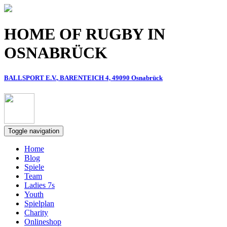
Direkt zum Inhalt
HOME OF RUGBY IN
OSNABRÜCK
BALLSPORT E.V., BARENTEICH 4, 49090 Osnabrück
Toggle navigation
Home
Blog
Spiele
Team
Ladies 7s
Youth
Spielplan
Charity
Onlineshop