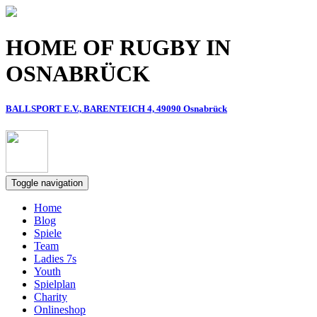
Direkt zum Inhalt
HOME OF RUGBY IN
OSNABRÜCK
BALLSPORT E.V., BARENTEICH 4, 49090 Osnabrück
Toggle navigation
Home
Blog
Spiele
Team
Ladies 7s
Youth
Spielplan
Charity
Onlineshop